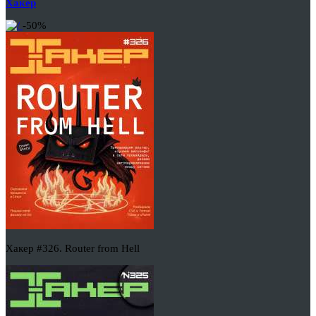
Хакер
-50%
Хакер #326. Router from Hell