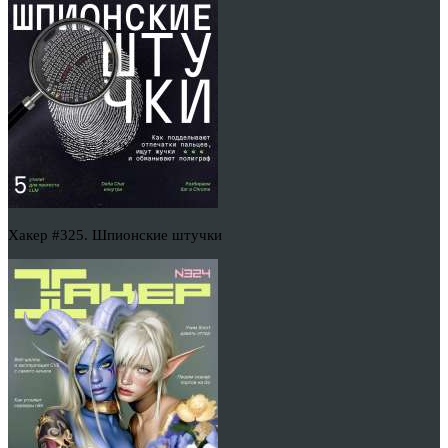
Хакер #325. Шпионские штучки