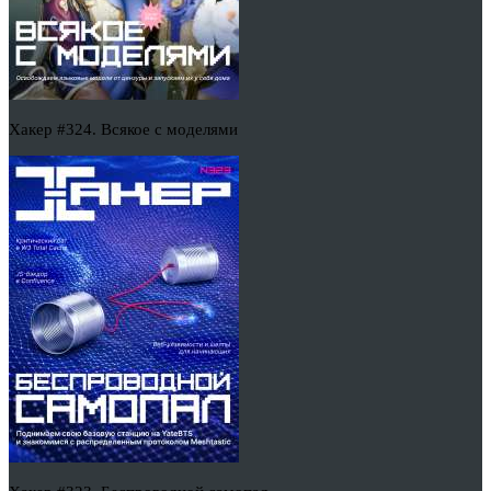
Хакер #324. Всякое с моделями