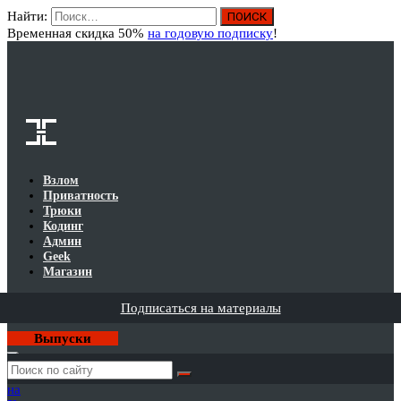
Найти:
Вход
Временная скидка 50%
на годовую подписку
!
Взлом
Приватность
Трюки
Кодинг
Админ
Geek
Магазин
Подписаться на материалы
Выпуски
Годовая
подписка
на