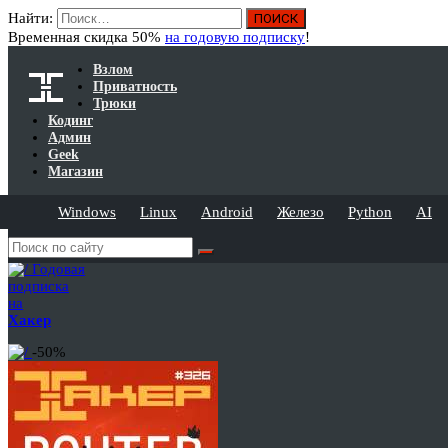
Найти:
Временная скидка 50%
на годовую подписку
!
Взлом
Приватность
Трюки
Кодинг
Админ
Geek
Магазин
Windows
Linux
Android
Железо
Python
AI
Годовая
подписка
на
Хакер
-50%