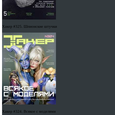
Хакер #325. Шпионские штучки
Хакер #324. Всякое с моделями