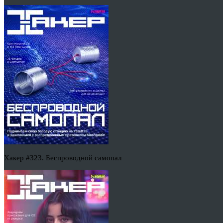
Хакер #323. Беспроводной самопал