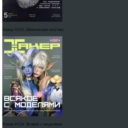
Хакер #325. Шпионские штучки
Хакер #324. Всякое с моделями