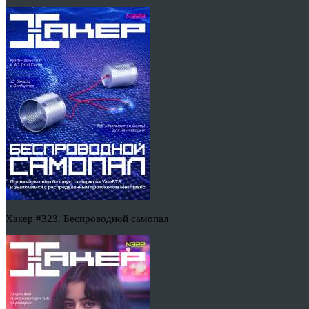
Хакер #323. Беспроводной самопал