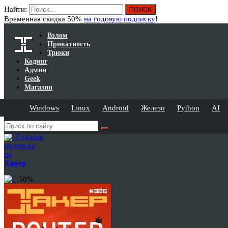
Найти:
Временная скидка 50%
на годовую подписку
!
Взлом
Приватность
Трюки
Кодинг
Админ
Geek
Магазин
Windows
Linux
Android
Железо
Python
AI
Годовая
подписка
на
Хакер
-50%