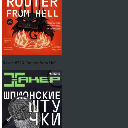
Хакер #326. Router from Hell