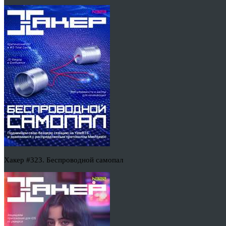
Хакер #323. Беспроводной самопал