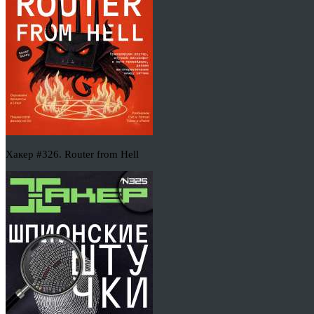
Хакер #326. Router from Hell