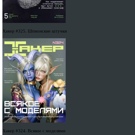
Хакер #325. Шпионские штучки
Хакер #324. Всякое с моделями