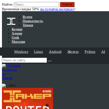
Найти:
Временная скидка 50%
на годовую подписку
!
Взлом
Приватность
Трюки
Кодинг
Админ
Geek
Магазин
Windows
Linux
Android
Железо
Python
AI
Годовая
подписка
на
Хакер
-50%