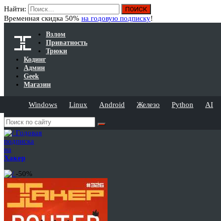
Найти:
Временная скидка 50%
на годовую подписку
!
Взлом
Приватность
Трюки
Кодинг
Админ
Geek
Магазин
Windows
Linux
Android
Железо
Python
AI
Годовая
подписка
на
Хакер
-50%