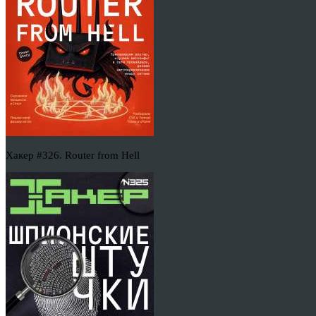
Хакер #326. Router from Hell