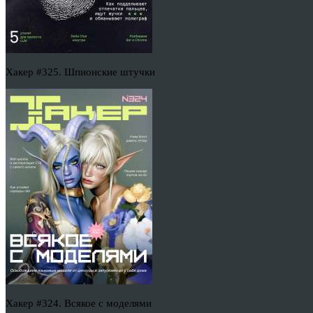
Хакер #325. Шпионские штучки
Хакер #324. Всякое с моделями