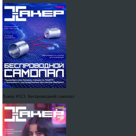
Хакер #323. Беспроводной самопал