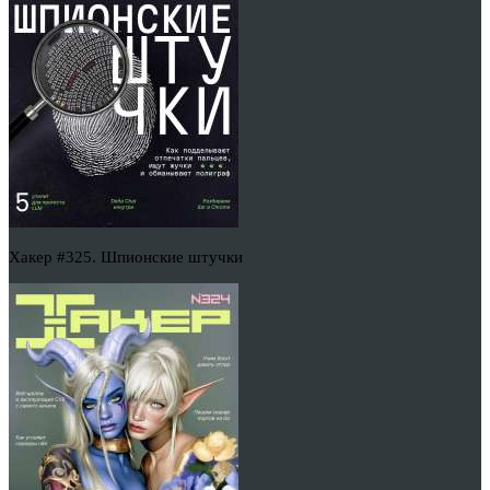
Хакер #325. Шпионские штучки