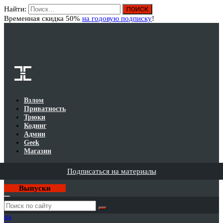
Найти:
Вход
Временная скидка 50%
на годовую подписку
!
Взлом
Приватность
Трюки
Кодинг
Админ
Geek
Магазин
Подписаться на материалы
Выпуски
Годовая
подписка
на