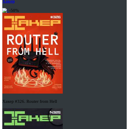
Хакер
-50%
Хакер #326. Router from Hell