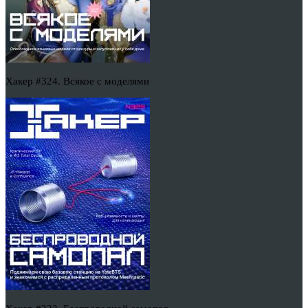
Хакер #324. Всякое с моделями