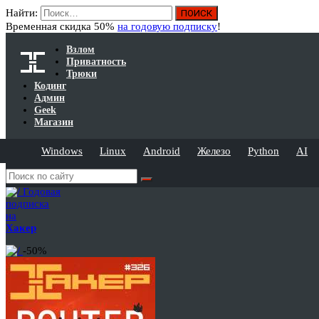
Найти:
Временная скидка 50%
на годовую подписку
!
Взлом
Приватность
Трюки
Кодинг
Админ
Geek
Магазин
Windows
Linux
Android
Железо
Python
AI
Годовая
подписка
на
Хакер
-50%