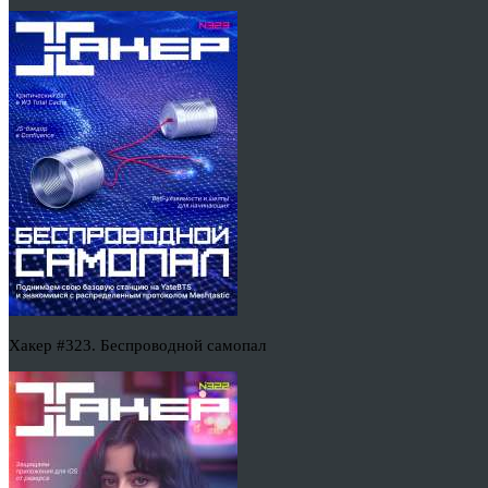
Хакер #323. Беспроводной самопал