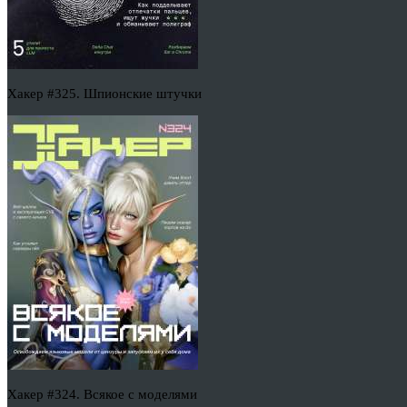
Хакер #325. Шпионские штучки
Хакер #324. Всякое с моделями