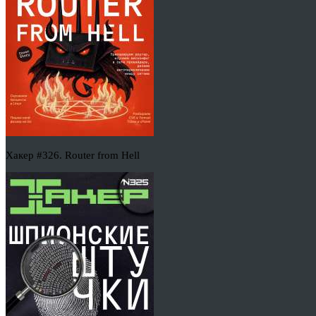
Хакер #326. Router from Hell