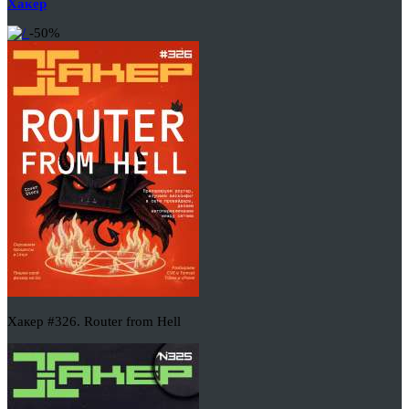
Хакер
-50%
Хакер #326. Router from Hell