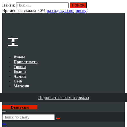
Найти:
Вход
Временная скидка 50%
на годовую подписку
!
Взлом
Приватность
Трюки
Кодинг
Админ
Geek
Магазин
Подписаться на материалы
Выпуски
Годовая
подписка
на