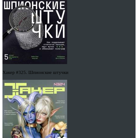
Хакер #325. Шпионские штучки