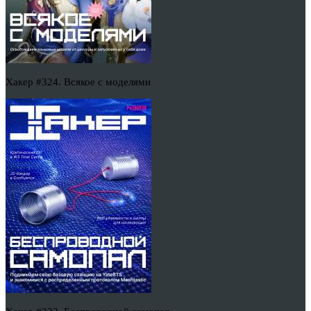
Хакер #324. Всякое с моделями