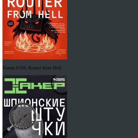
Хакер #326. Router from Hell