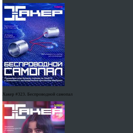
Хакер #323. Беспроводной самопал