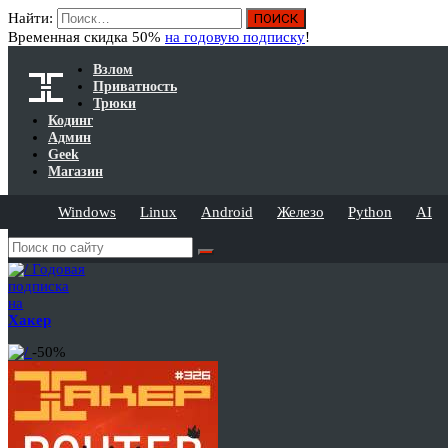
Найти:
Временная скидка 50%
на годовую подписку
!
Взлом
Приватность
Трюки
Кодинг
Админ
Geek
Магазин
Windows
Linux
Android
Железо
Python
AI
Годовая
подписка
на
Хакер
-50%