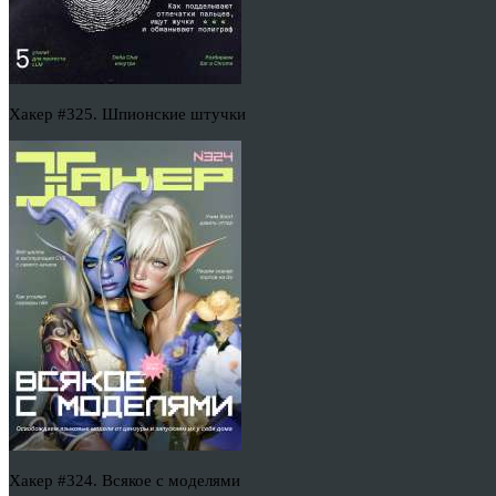
Хакер #325. Шпионские штучки
Хакер #324. Всякое с моделями