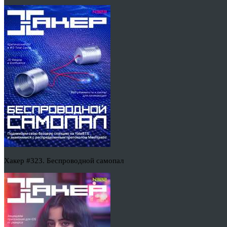
Хакер #323. Беспроводной самопал