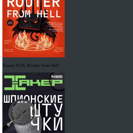
Хакер #326. Router from Hell