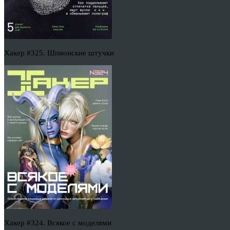
Хакер #325. Шпионские штучки
Хакер #324. Всякое с моделями