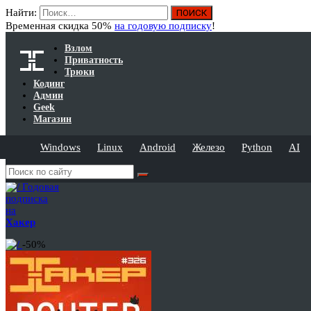
Найти:
Временная скидка 50%
на годовую подписку
!
Взлом
Приватность
Трюки
Кодинг
Админ
Geek
Магазин
Windows
Linux
Android
Железо
Python
AI
Годовая
подписка
на
Хакер
-50%