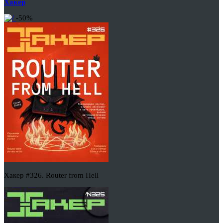
Хакер
-50%
Хакер #326. Router from Hell