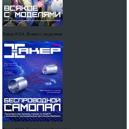
Хакер #324. Всякое с моделями