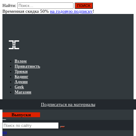
Найти:
Вход
Временная скидка 50%
на годовую подписку
!
Взлом
Приватность
Трюки
Кодинг
Админ
Geek
Магазин
Подписаться на материалы
Выпуски
Годовая
подписка
на