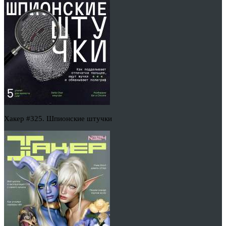
Хакер #325. Шпионские штучки