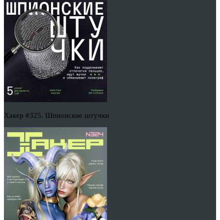
Хакер #325. Шпионские штучки