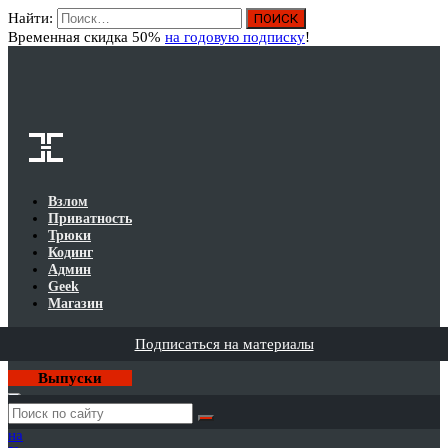
Найти:
Вход
Временная скидка 50%
на годовую подписку
!
Взлом
Приватность
Трюки
Кодинг
Админ
Geek
Магазин
Подписаться на материалы
Выпуски
Годовая
подписка
на