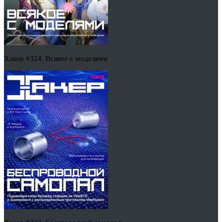
Хакер #324. Всякое с моделями