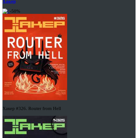
Хакер
-50%
Хакер #326. Router from Hell