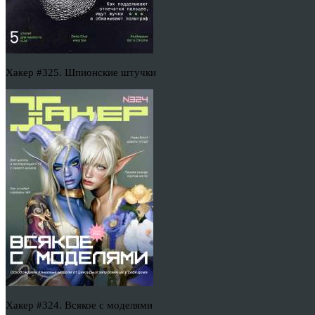
Хакер #325. Шпионские штучки
Хакер #324. Всякое с моделями