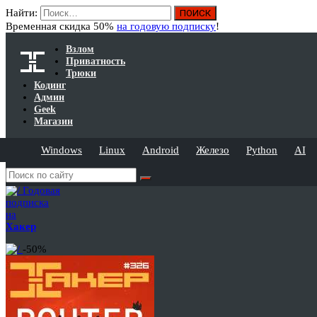
Найти:
Временная скидка 50%
на годовую подписку
!
Взлом
Приватность
Трюки
Кодинг
Админ
Geek
Магазин
Windows
Linux
Android
Железо
Python
AI
Годовая
подписка
на
Хакер
-50%