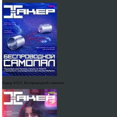
Хакер #323. Беспроводной самопал