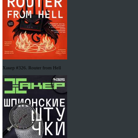
Хакер #326. Router from Hell