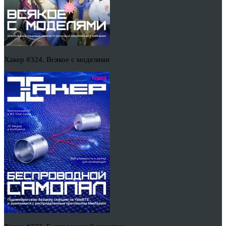
Хакер #324. Всякое с моделями