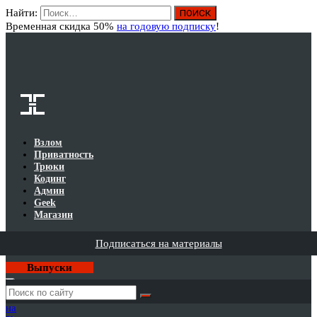
Найти:
Вход
Временная скидка 50%
на годовую подписку
!
Взлом
Приватность
Трюки
Кодинг
Админ
Geek
Магазин
Подписаться на материалы
Выпуски
Годовая
подписка
на