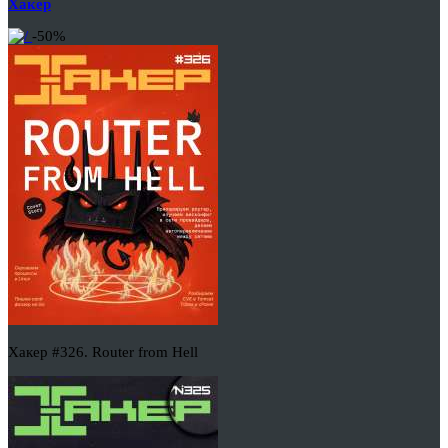
Хакер
-50%
Хакер #326. Router from Hell