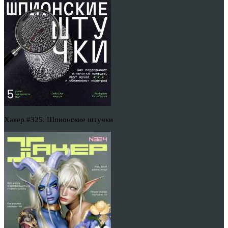
Хакер #325. Шпионские штучки