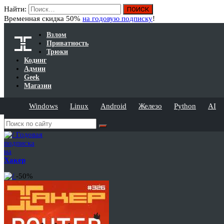
Найти:
Временная скидка 50%
на годовую подписку
!
Взлом
Приватность
Трюки
Кодинг
Админ
Geek
Магазин
Windows
Linux
Android
Железо
Python
AI
Годовая
подписка
на
Хакер
-50%