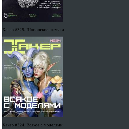
Хакер #325. Шпионские штучки
Хакер #324. Всякое с моделями