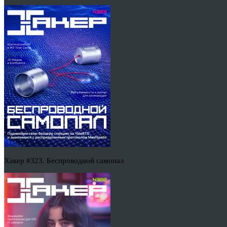
Хакер #323. Беспроводной самопал