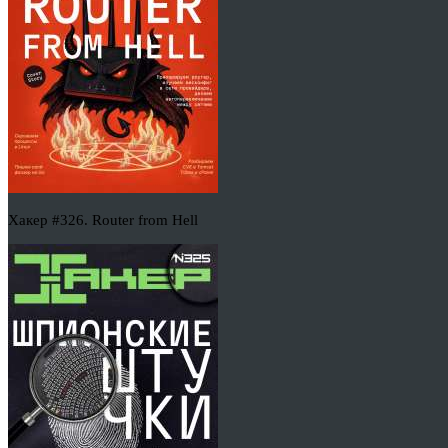
Хакер #326. Router from Hell