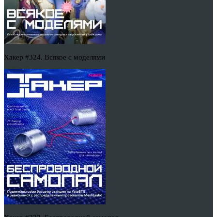
Хакер #324. Всякое с моделями