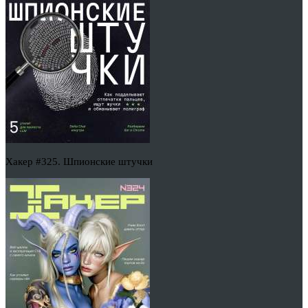
Хакер #325. Шпионские штучки