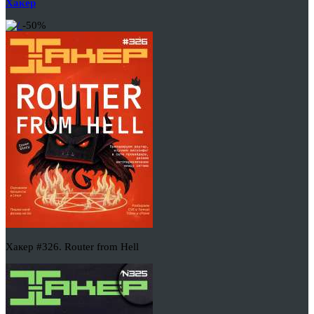
Хакер
-50%
Хакер #326. Router from Hell