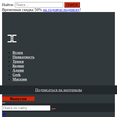
Найти:
Вход
Временная скидка 50%
на годовую подписку
!
Взлом
Приватность
Трюки
Кодинг
Админ
Geek
Магазин
Подписаться на материалы
Выпуски
Годовая
подписка
на