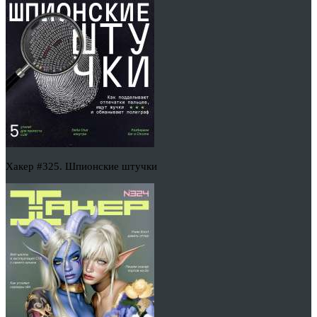
Хакер #325. Шпионские штучки