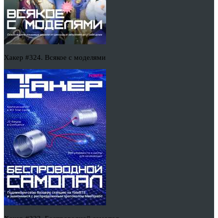
Хакер #324. Всякое с моделями