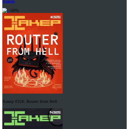
Хакер
-50%
Хакер #326. Router from Hell