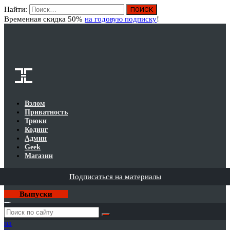
Найти:
Вход
Временная скидка 50%
на годовую подписку
!
Взлом
Приватность
Трюки
Кодинг
Админ
Geek
Магазин
Подписаться на материалы
Выпуски
Годовая
подписка
на