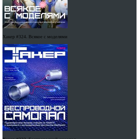
Хакер #324. Всякое с моделями