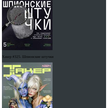
Хакер #325. Шпионские штучки