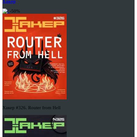
Хакер
-50%
Хакер #326. Router from Hell