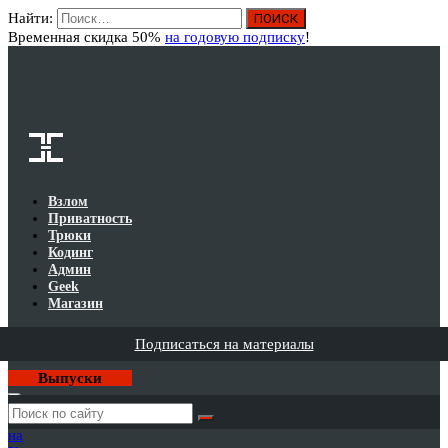
Найти:
Вход
Временная скидка 50%
на годовую подписку
!
Взлом
Приватность
Трюки
Кодинг
Админ
Geek
Магазин
Подписаться на материалы
Выпуски
Годовая
подписка
на