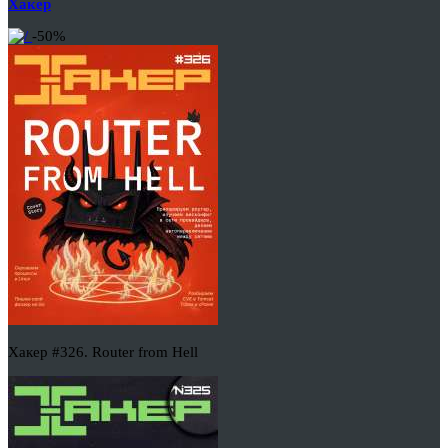
Хакер
-50%
Хакер #326. Router from Hell