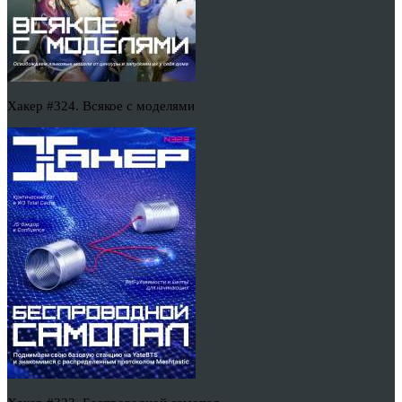
Хакер #324. Всякое с моделями