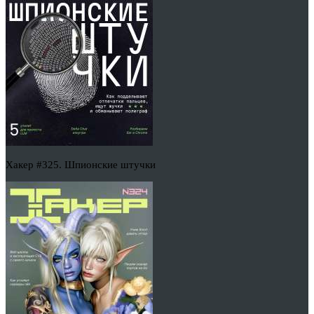
Хакер #325. Шпионские штучки