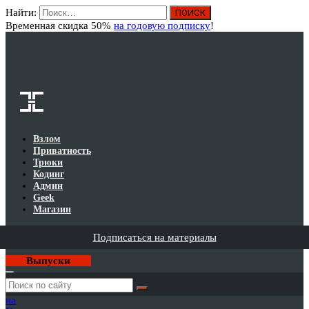
Найти:
Вход
Временная скидка 50%
на годовую подписку
!
Взлом
Приватность
Трюки
Кодинг
Админ
Geek
Магазин
Подписаться на материалы
Выпуски
Годовая
подписка
на