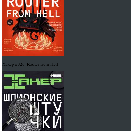
Хакер #326. Router from Hell