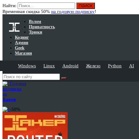
Найти:
Временная скидка 50%
на годовую подписку
!
Взлом
Приватность
Трюки
Кодинг
Админ
Geek
Магазин
Windows
Linux
Android
Железо
Python
AI
Годовая
подписка
на
Хакер
-50%