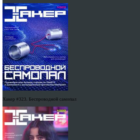
Хакер #323. Беспроводной самопал