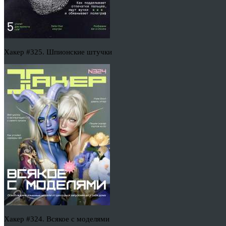
Хакер #325. Шпионские штучки
Хакер #324. Всякое с моделями