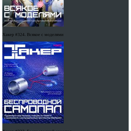
Хакер #324. Всякое с моделями