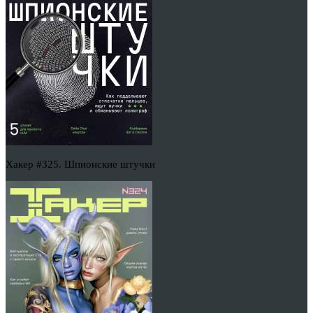
Хакер #325. Шпионские штучки