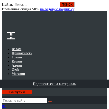
Найти:
Вход
Временная скидка 50%
на годовую подписку
!
Взлом
Приватность
Трюки
Кодинг
Админ
Geek
Магазин
Подписаться на материалы
Выпуски
Годовая
подписка
на