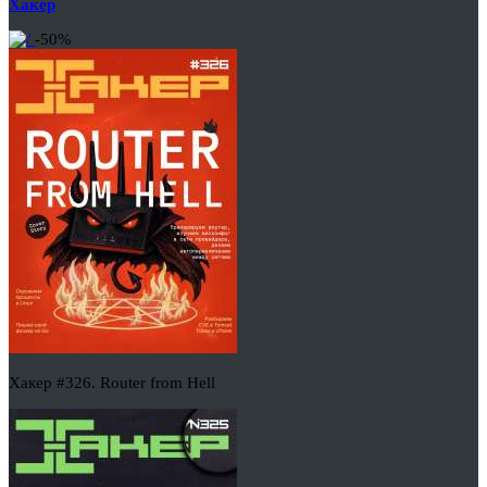
Хакер
-50%
Хакер #326. Router from Hell