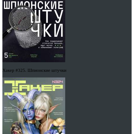
Хакер #325. Шпионские штучки