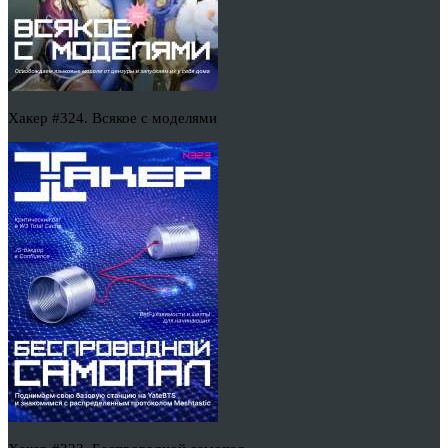
Хакер #324. Всякое с моделями