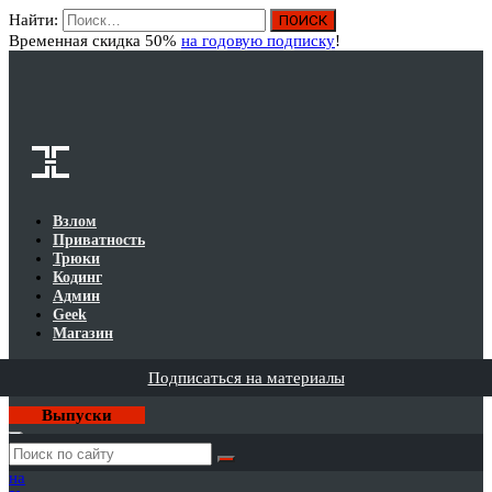
Найти:
Вход
Временная скидка 50%
на годовую подписку
!
Взлом
Приватность
Трюки
Кодинг
Админ
Geek
Магазин
Подписаться на материалы
Выпуски
Годовая
подписка
на