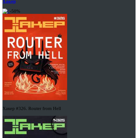
Хакер
-50%
Хакер #326. Router from Hell