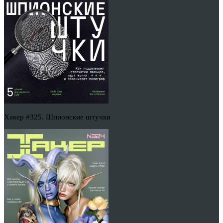
Хакер #325. Шпионские штучки