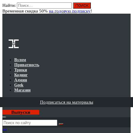
Найти:
Вход
Временная скидка 50%
на годовую подписку
!
Взлом
Приватность
Трюки
Кодинг
Админ
Geek
Магазин
Подписаться на материалы
Выпуски
Годовая
подписка
на