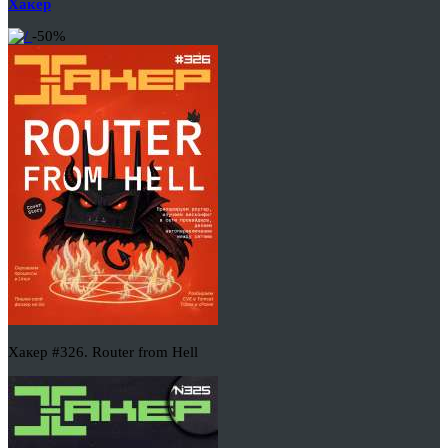
Хакер
-50%
Хакер #326. Router from Hell