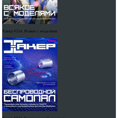
Хакер #324. Всякое с моделями