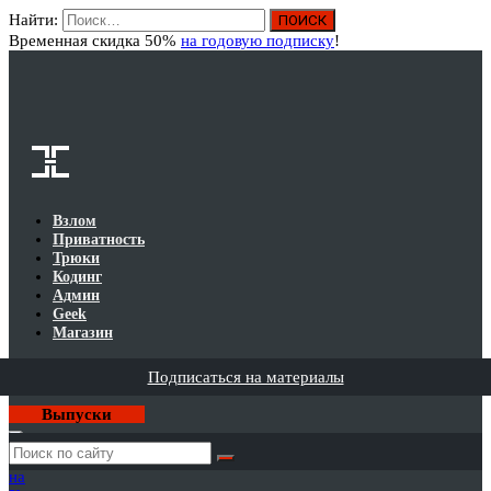
Найти:
Вход
Временная скидка 50%
на годовую подписку
!
Взлом
Приватность
Трюки
Кодинг
Админ
Geek
Магазин
Подписаться на материалы
Выпуски
Годовая
подписка
на