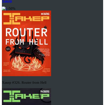
Хакер
-50%
Хакер #326. Router from Hell