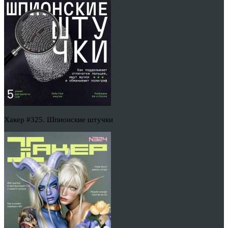
Хакер #325. Шпионские штучки