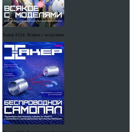
Хакер #324. Всякое с моделями