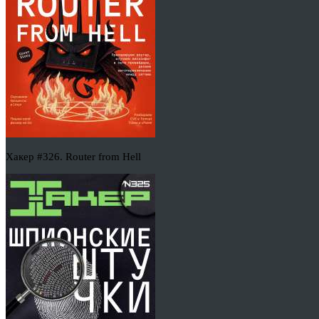
Хакер #326. Router from Hell