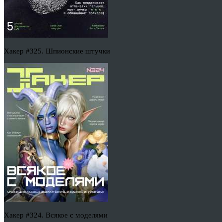
Хакер #325. Шпионские штучки
Хакер #324. Всякое с моделями