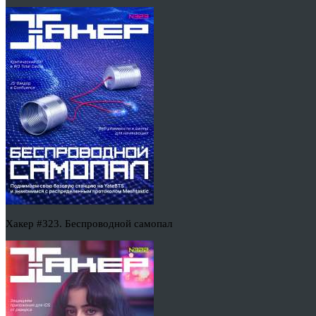
Хакер #323. Беспроводной самопал