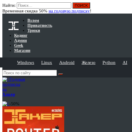
Найти:
Временная скидка 50%
на годовую подписку
!
Взлом
Приватность
Трюки
Кодинг
Админ
Geek
Магазин
Windows
Linux
Android
Железо
Python
AI
Годовая
подписка
на
Хакер
-50%