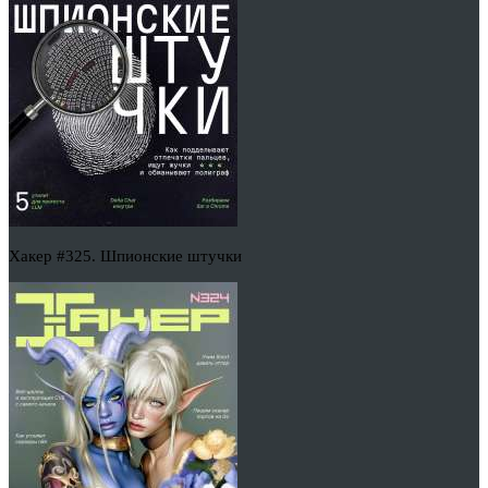
Хакер #325. Шпионские штучки