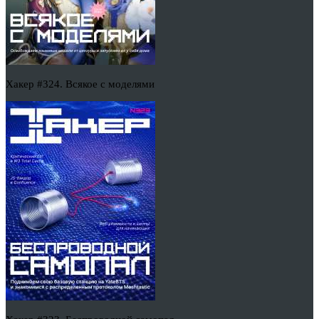
Хакер #324. Всякое с моделями