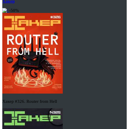
Хакер
-50%
Хакер #326. Router from Hell