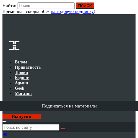
Найти:
Вход
Временная скидка 50%
на годовую подписку
!
Взлом
Приватность
Трюки
Кодинг
Админ
Geek
Магазин
Подписаться на материалы
Выпуски
Годовая
подписка
на