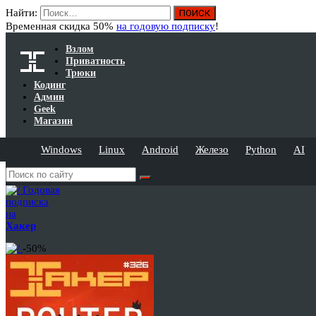
Найти:
Временная скидка 50%
на годовую подписку
!
Взлом
Приватность
Трюки
Кодинг
Админ
Geek
Магазин
Windows
Linux
Android
Железо
Python
AI
Годовая
подписка
на
Хакер
-50%