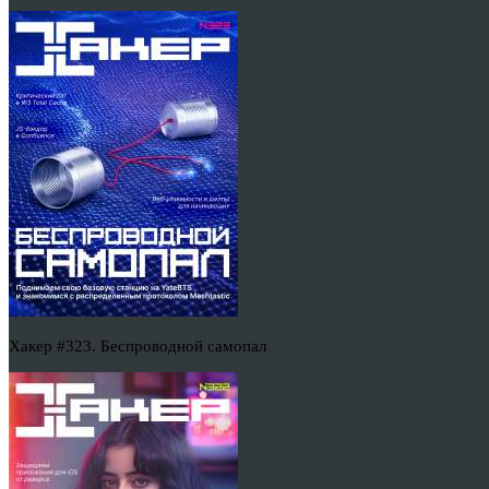
Хакер #323. Беспроводной самопал