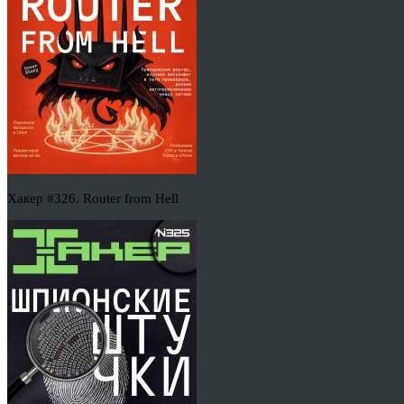
Хакер #326. Router from Hell