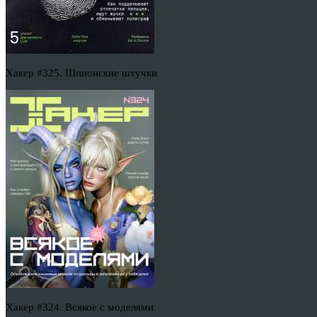
Хакер #325. Шпионские штучки
Хакер #324. Всякое с моделями