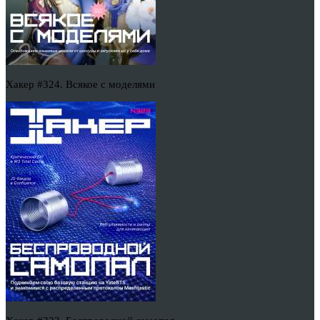
Хакер #324. Всякое с моделями