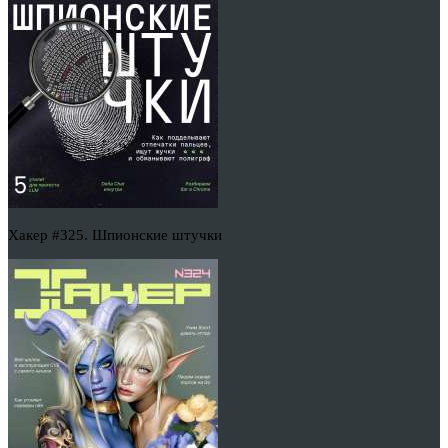
Хакер #325. Шпионские штучки