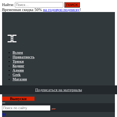
Найти:
Вход
Временная скидка 50%
на годовую подписку
!
Взлом
Приватность
Трюки
Кодинг
Админ
Geek
Магазин
Подписаться на материалы
Выпуски
Годовая
подписка
на