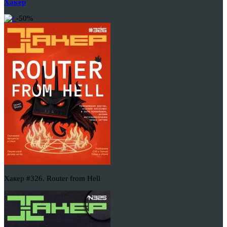
Хакер
-50%
Хакер #326. Router from Hell