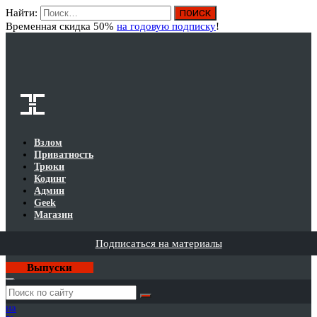
Найти:
Вход
Временная скидка 50%
на годовую подписку
!
Взлом
Приватность
Трюки
Кодинг
Админ
Geek
Магазин
Подписаться на материалы
Выпуски
Годовая
подписка
на