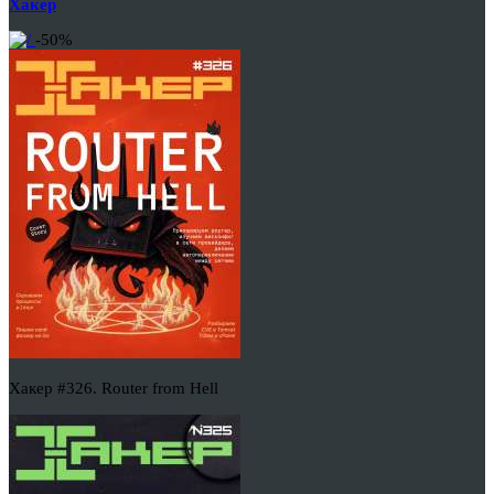
Хакер
-50%
Хакер #326. Router from Hell