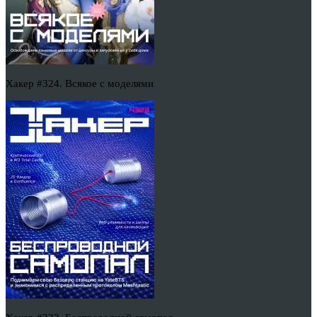
Хакер #324. Всякое с моделями