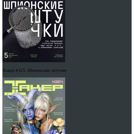
Хакер #325. Шпионские штучки