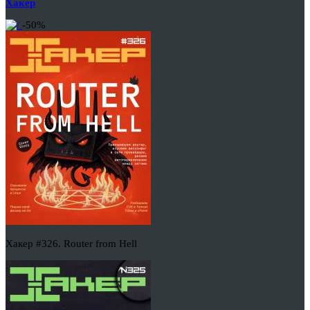
Хакер
-50%
Хакер #326. Router from Hell