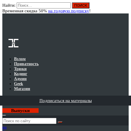
Найти:
Вход
Временная скидка 50%
на годовую подписку
!
Взлом
Приватность
Трюки
Кодинг
Админ
Geek
Магазин
Подписаться на материалы
Выпуски
Годовая
подписка
на