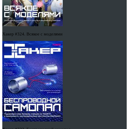
Хакер #324. Всякое с моделями