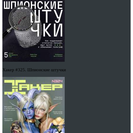
Хакер #325. Шпионские штучки