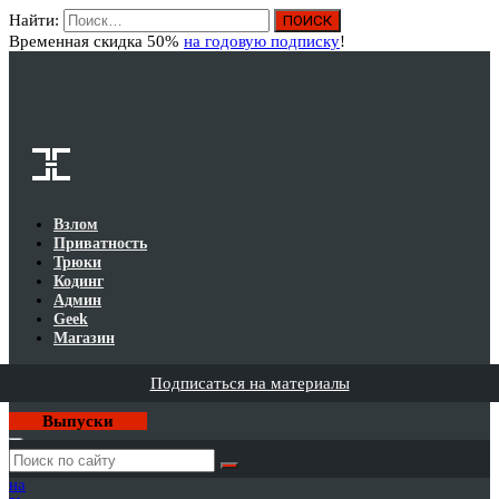
Найти:
Вход
Временная скидка 50%
на годовую подписку
!
Взлом
Приватность
Трюки
Кодинг
Админ
Geek
Магазин
Подписаться на материалы
Выпуски
Годовая
подписка
на