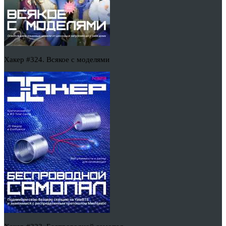
Хакер #324. Всякое с моделями