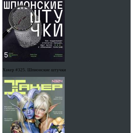
Хакер #325. Шпионские штучки