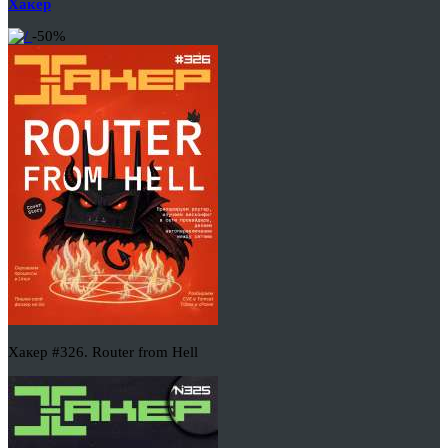
Хакер
-50%
Хакер #326. Router from Hell