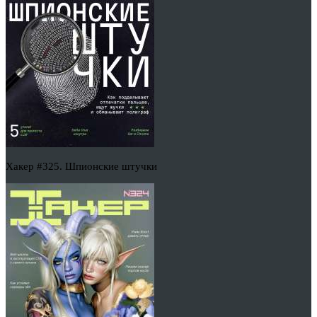
Хакер #325. Шпионские штучки