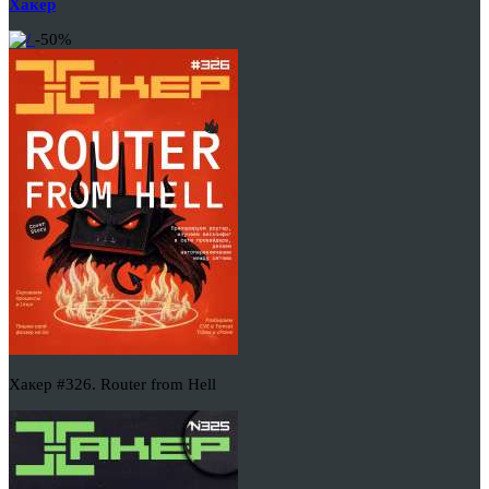
Хакер
-50%
Хакер #326. Router from Hell