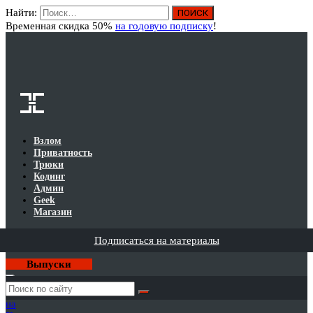
Найти:
Вход
Временная скидка 50%
на годовую подписку
!
Взлом
Приватность
Трюки
Кодинг
Админ
Geek
Магазин
Подписаться на материалы
Выпуски
Годовая
подписка
на