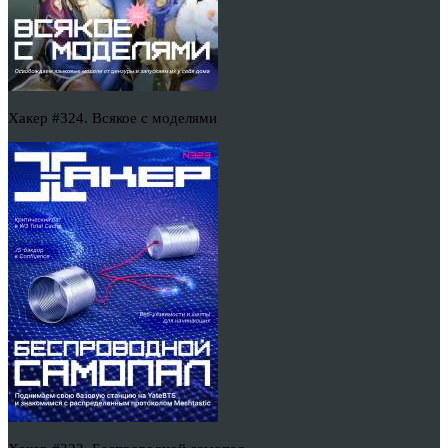
Хакер #324. Всякое с моделями