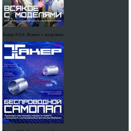
Хакер #324. Всякое с моделями