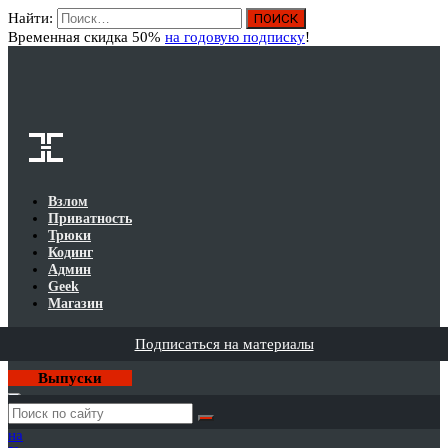
Найти:
Вход
Временная скидка 50%
на годовую подписку
!
Взлом
Приватность
Трюки
Кодинг
Админ
Geek
Магазин
Подписаться на материалы
Выпуски
Годовая
подписка
на