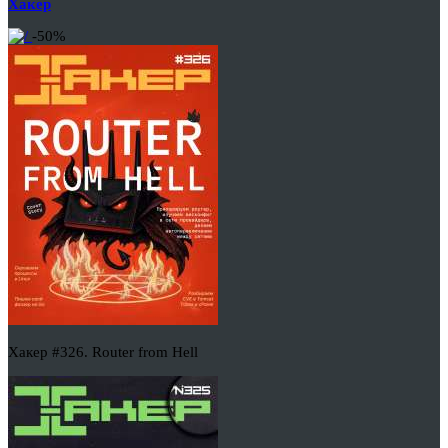
Хакер
-50%
Хакер #326. Router from Hell