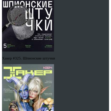
Хакер #325. Шпионские штучки