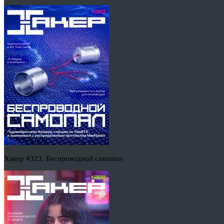
Хакер #323. Беспроводной самопал