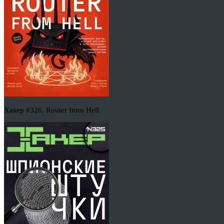
Хакер #326. Router from Hell