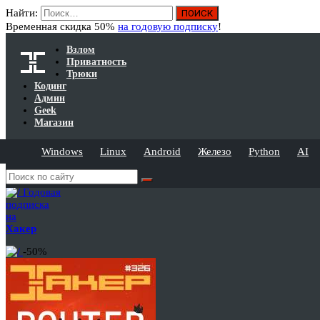
Найти:
Временная скидка 50%
на годовую подписку
!
Взлом
Приватность
Трюки
Кодинг
Админ
Geek
Магазин
Windows
Linux
Android
Железо
Python
AI
Годовая
подписка
на
Хакер
-50%