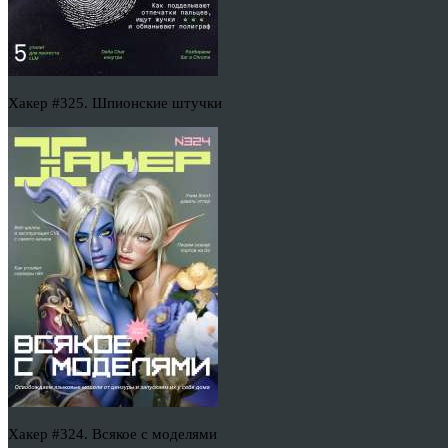
Хакер #325. Шпионские штучки
Хакер #324. Всякое с моделями