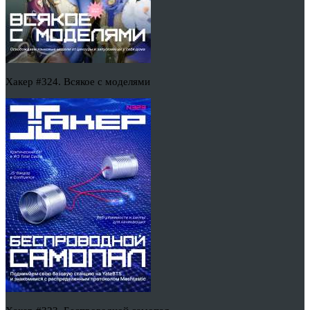
Хакер #324. Всякое с моделями