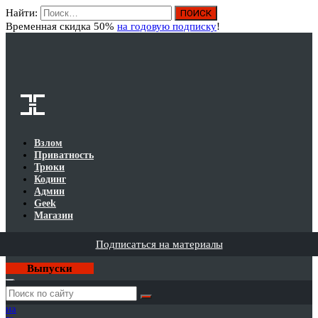
Найти:
Вход
Временная скидка 50%
на годовую подписку
!
Взлом
Приватность
Трюки
Кодинг
Админ
Geek
Магазин
Подписаться на материалы
Выпуски
Годовая
подписка
на