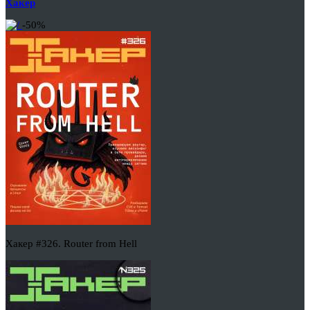
Хакер
-50%
Хакер #326. Router from Hell