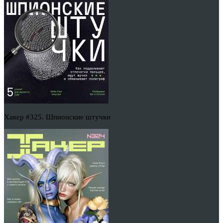
Хакер #325. Шпионские штучки