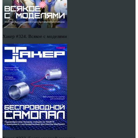
Хакер #324. Всякое с моделями