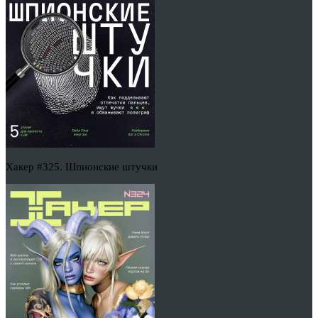
Хакер #325. Шпионские штучки