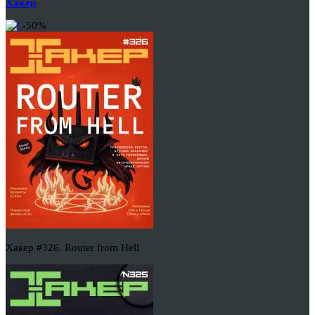
Хакер
-50%
Хакер #326. Router from Hell