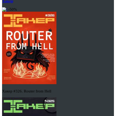
Хакер
-50%
Хакер #326. Router from Hell