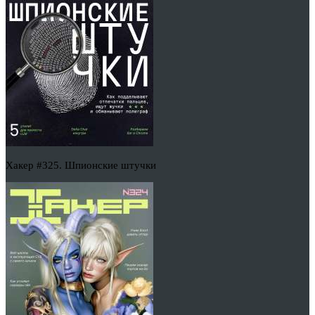
Хакер #325. Шпионские штучки