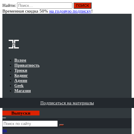
Найти:
Вход
Временная скидка 50%
на годовую подписку
!
Взлом
Приватность
Трюки
Кодинг
Админ
Geek
Магазин
Подписаться на материалы
Выпуски
Годовая
подписка
на