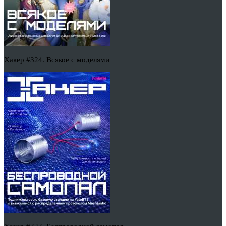
Хакер #324. Всякое с моделями