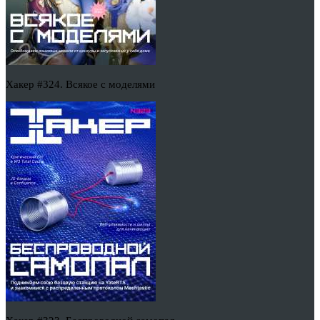
Хакер #324. Всякое с моделями