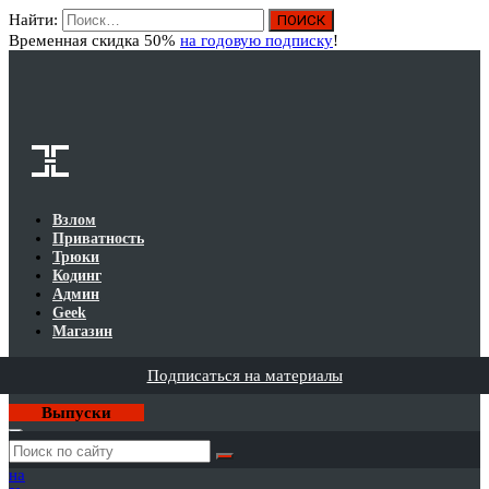
Найти:
Вход
Временная скидка 50%
на годовую подписку
!
Взлом
Приватность
Трюки
Кодинг
Админ
Geek
Магазин
Подписаться на материалы
Выпуски
Годовая
подписка
на