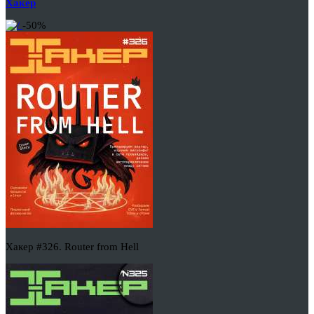
Хакер
-50%
Хакер #326. Router from Hell