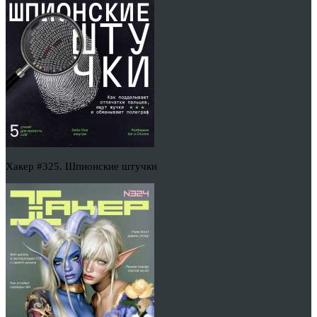
Хакер #325. Шпионские штучки