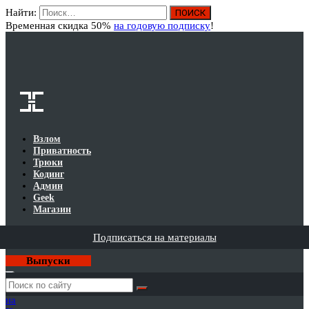
Найти:
Вход
Временная скидка 50%
на годовую подписку
!
Взлом
Приватность
Трюки
Кодинг
Админ
Geek
Магазин
Подписаться на материалы
Выпуски
Годовая
подписка
на