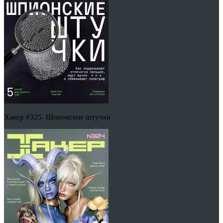
Хакер #325. Шпионские штучки