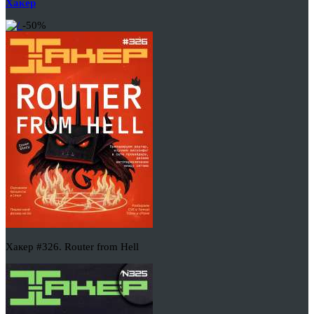
Хакер
-50%
Хакер #326. Router from Hell