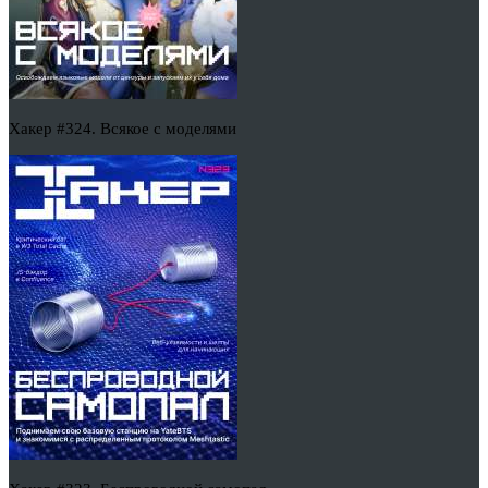
Хакер #324. Всякое с моделями