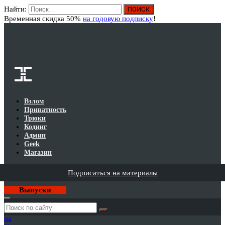
Найти:
Вход
Временная скидка 50%
на годовую подписку
!
Взлом
Приватность
Трюки
Кодинг
Админ
Geek
Магазин
Подписаться на материалы
Выпуски
Годовая
подписка
на