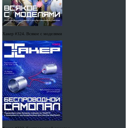
Хакер #324. Всякое с моделями