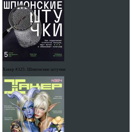
Хакер #325. Шпионские штучки