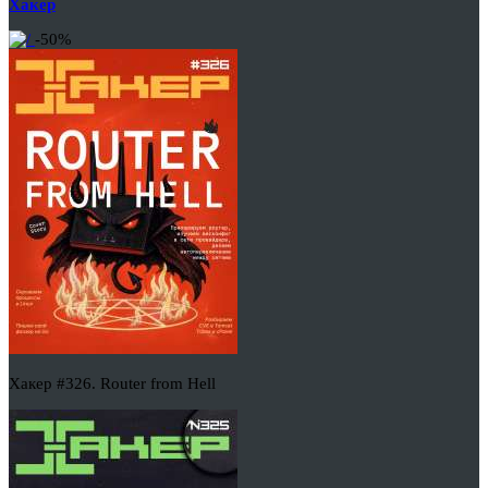
Хакер
-50%
Хакер #326. Router from Hell