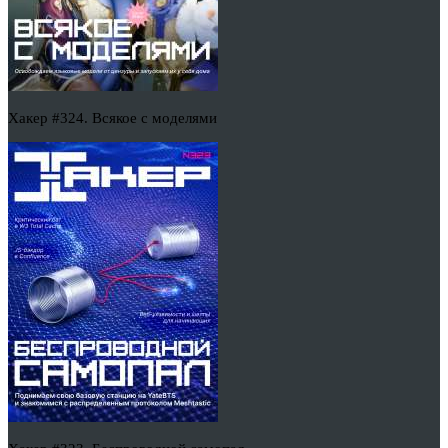
Хакер #324. Всякое с моделями