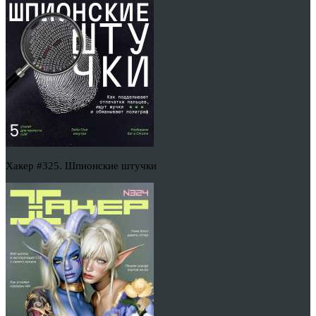
Хакер #325. Шпионские штучки