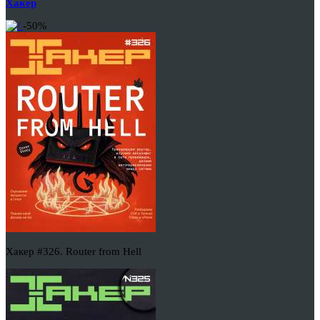
Хакер
-50%
Хакер #326. Router from Hell