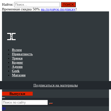
Найти:
Вход
Временная скидка 50%
на годовую подписку
!
Взлом
Приватность
Трюки
Кодинг
Админ
Geek
Магазин
Подписаться на материалы
Выпуски
Годовая
подписка
на