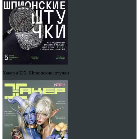
Хакер #325. Шпионские штучки