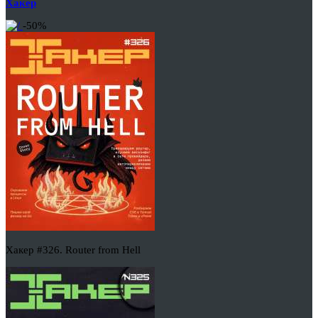
Хакер
-50%
Хакер #326. Router from Hell