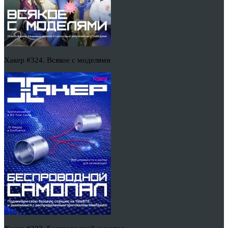
Хакер #324. Всякое с моделями