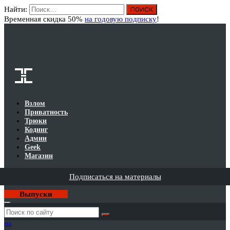
Найти:
Вход
Временная скидка 50%
на годовую подписку
!
Взлом
Приватность
Трюки
Кодинг
Админ
Geek
Магазин
Подписаться на материалы
Выпуски
Годовая
подписка
на