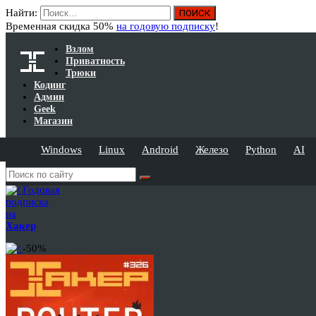
Найти:
Временная скидка 50%
на годовую подписку
!
Взлом
Приватность
Трюки
Кодинг
Админ
Geek
Магазин
Windows
Linux
Android
Железо
Python
AI
Годовая
подписка
на
Хакер
-50%