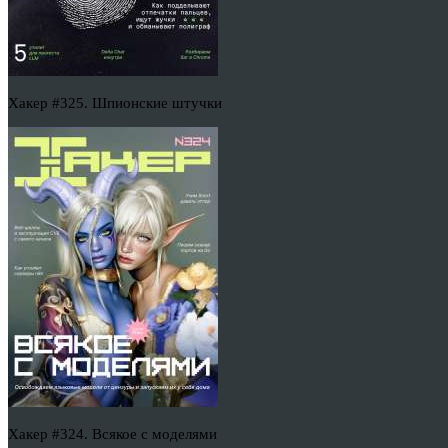
Хакер #325. Шпионские штучки
Хакер #324. Всякое с моделями