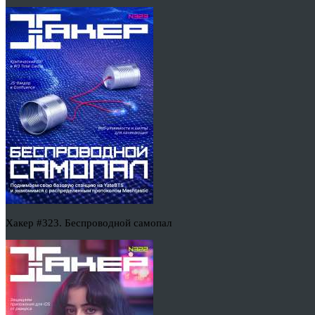
Хакер #323. Беспроводной самопал