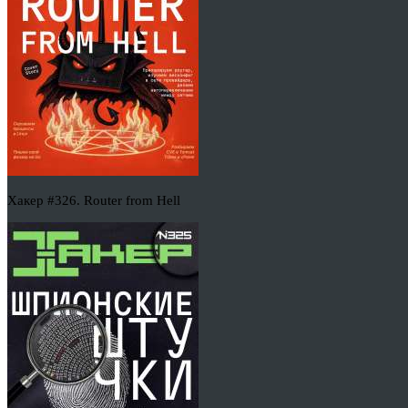
Хакер #326. Router from Hell