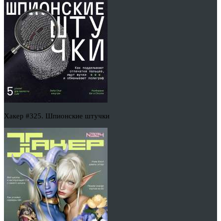
Хакер #325. Шпионские штучки