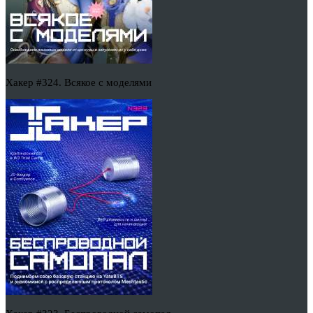
Хакер #324. Всякое с моделями