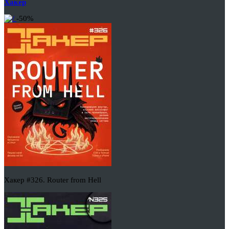
Хакер
-50%
Хакер #326. Router from Hell