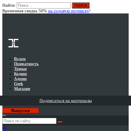
Найти:
Вход
Временная скидка 50%
на годовую подписку
!
Взлом
Приватность
Трюки
Кодинг
Админ
Geek
Магазин
Подписаться на материалы
Выпуски
Годовая
подписка
на