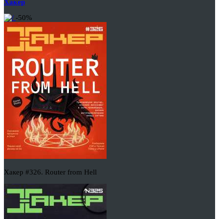
Хакер
-50%
Хакер #326. Router from Hell