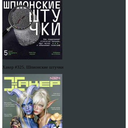
Хакер #325. Шпионские штучки