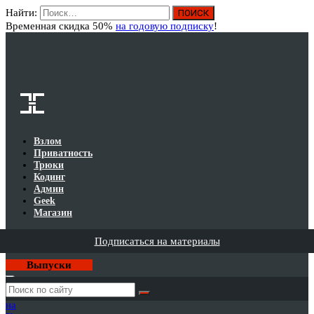
Найти:
Вход
Временная скидка 50%
на годовую подписку
!
Взлом
Приватность
Трюки
Кодинг
Админ
Geek
Магазин
Подписаться на материалы
Выпуски
Годовая
подписка
на