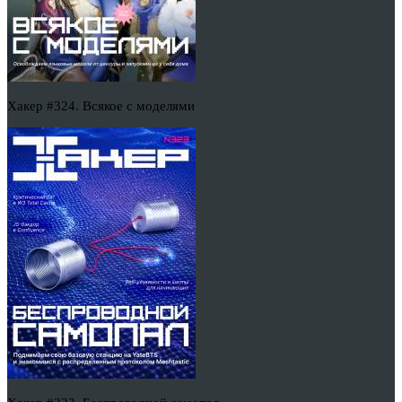
Хакер #324. Всякое с моделями