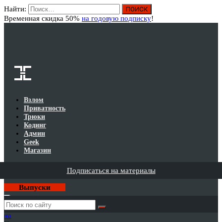
Найти:
Вход
Временная скидка 50%
на годовую подписку
!
Взлом
Приватность
Трюки
Кодинг
Админ
Geek
Магазин
Подписаться на материалы
Выпуски
Годовая
подписка
на