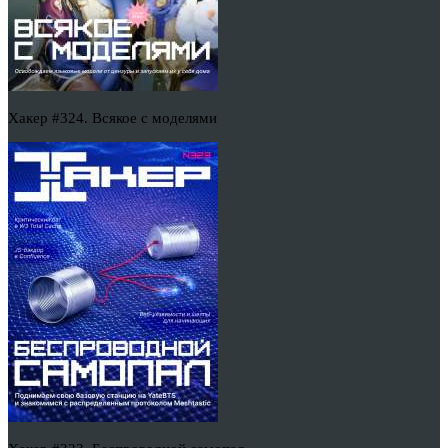
Хакер #324. Всякое с моделями