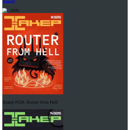
Хакер
-50%
Хакер #326. Router from Hell