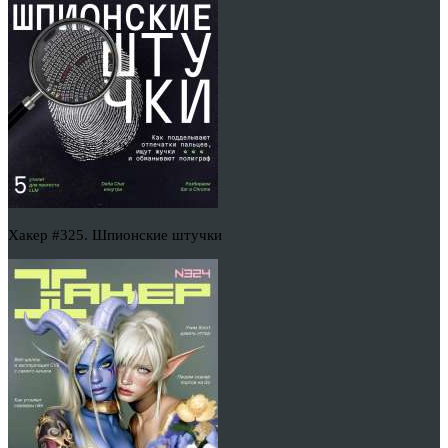
Хакер #325. Шпионские штучки