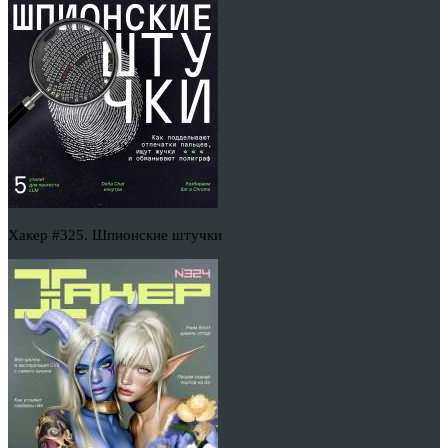
Хакер #325. Шпионские штучки