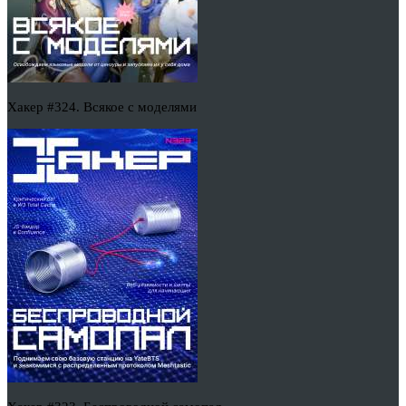
Хакер #324. Всякое с моделями