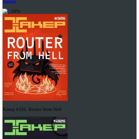
Хакер
-50%
Хакер #326. Router from Hell