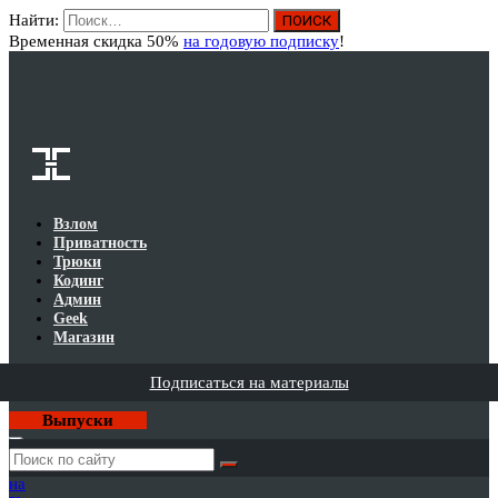
Найти:
Вход
Временная скидка 50%
на годовую подписку
!
Взлом
Приватность
Трюки
Кодинг
Админ
Geek
Магазин
Подписаться на материалы
Выпуски
Годовая
подписка
на