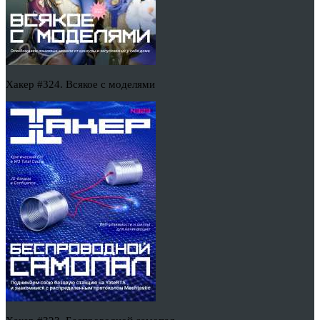
Хакер #324. Всякое с моделями