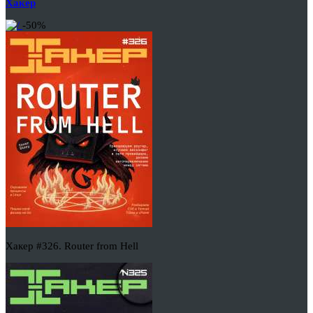
Хакер
-50%
Хакер #326. Router from Hell