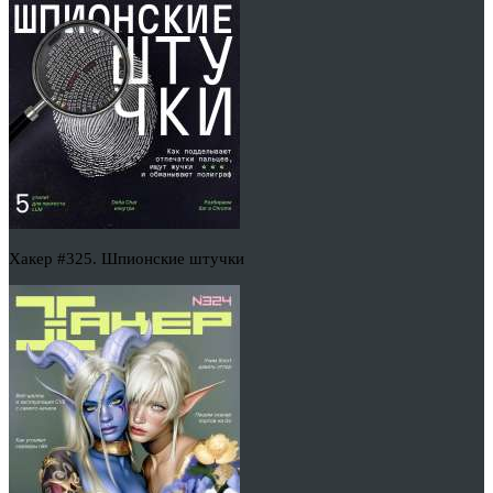
Хакер #325. Шпионские штучки