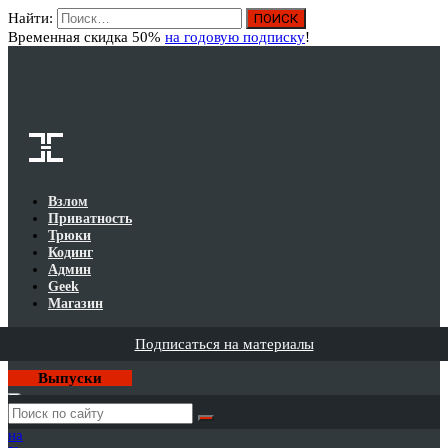
Найти:
Вход
Временная скидка 50%
на годовую подписку
!
Взлом
Приватность
Трюки
Кодинг
Админ
Geek
Магазин
Подписаться на материалы
Выпуски
Годовая
подписка
на