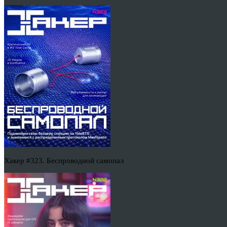
Хакер #323. Беспроводной самопал