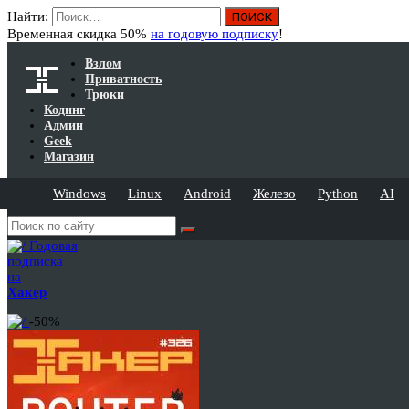
Найти:
Временная скидка 50%
на годовую подписку
!
Взлом
Приватность
Трюки
Кодинг
Админ
Geek
Магазин
Windows
Linux
Android
Железо
Python
AI
Годовая
подписка
на
Хакер
-50%