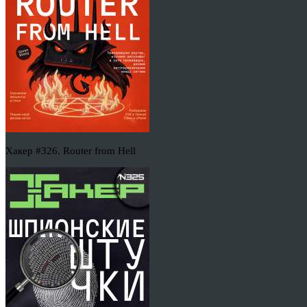
Хакер #326. Router from Hell