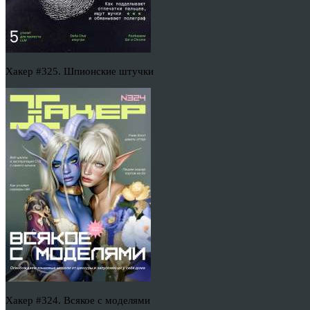
Хакер #325. Шпионские штучки
Хакер #324. Всякое с моделями