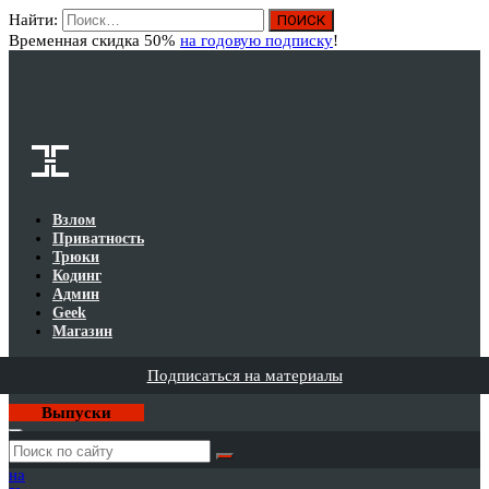
Найти:
Вход
Временная скидка 50%
на годовую подписку
!
Взлом
Приватность
Трюки
Кодинг
Админ
Geek
Магазин
Подписаться на материалы
Выпуски
Годовая
подписка
на