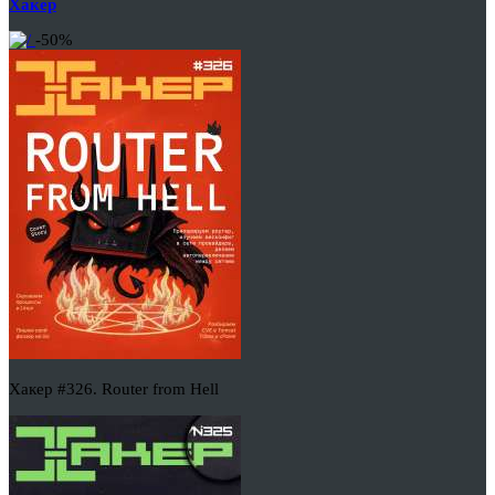
Хакер
-50%
Хакер #326. Router from Hell