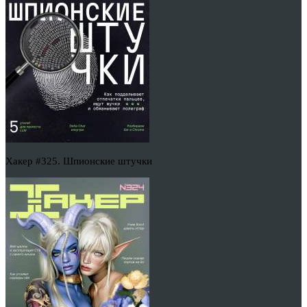
Хакер #325. Шпионские штучки