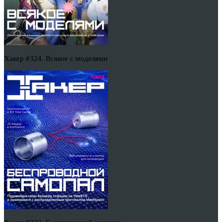
Хакер #324. Всякое с моделями